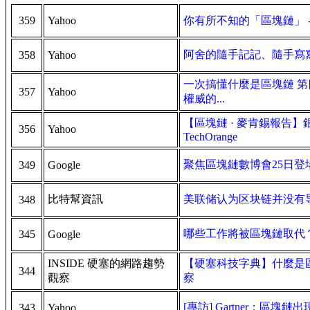
359
Yahoo
你有所不知的「區塊鏈」 
阿舍的隨手記記、隨手寫寫...: 
358
Yahoo
一次搞懂什麼是區塊鏈 第
357
Yahoo
權威的...
【區塊鏈 · 麥肯錫報告】
356
Yahoo
TechOrange
聚焦區塊鏈數博會25日登場
349
Google
比特幫資訊
美联储认为区块链并没有
348
哪些工作將被區塊鏈取代？ 數
345
Google
INSIDE 硬塞的網路趨勢
【硬塞科技字典】什麼是區塊鏈（
344
觀察
察
[專訪] Gartner：
343
Yahoo