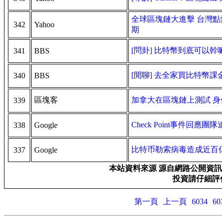
全球區塊鏈大進擊 台灣點燃
342
Yahoo
期
[問卦] 比特幣到底可以幹嘛? B
341
BBS
[閒聊] 去全家買比特幣課金小
340
BBS
區塊客
加拿大在區塊鏈上測試 身
339
Check Point事件回應團隊
338
Google
比特币勒索病毒造成近百
337
Google
本站資料來源 源自網路公開資訊
投資請仔細評估
第一頁
上一頁
6034
60